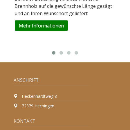
oder Schäden
rennholz auf die gewünschte Länge gesägt
gerne bei de
nd an Ihren Wunschort geliefert.
Mehr Info
Mehr Informationen
ANSCHRIFT
Heckenhardtweg 8
72379 Hechingen
KONTAKT