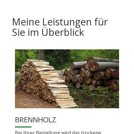
Meine Leistungen für
Sie im Überblick
BAUMFÄ
BRENNHOLZ
Sie haben i
ei Ihrer Bestellung wird das trockene