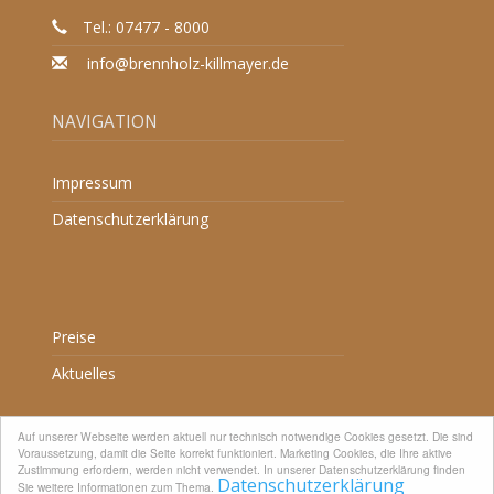
Tel.: 07477 - 8000
info@brennholz-killmayer.de
NAVIGATION
Impressum
Datenschutzerklärung
Preise
Aktuelles
Auf unserer Webseite werden aktuell nur technisch notwendige Cookies gesetzt. Die sind
Voraussetzung, damit die Seite korrekt funktioniert. Marketing Cookies, die Ihre aktive
Zustimmung erfordern, werden nicht verwendet. In unserer Datenschutzerklärung finden
Datenschutzerklärung
Sie weitere Informationen zum Thema.